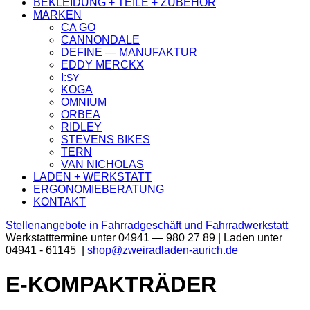
BEKLEIDUNG + TEILE + ZUBEHÖR
MARKEN
CA GO
CANNONDALE
DEFINE — MANUFAKTUR
EDDY MERCKX
I:
SY
KOGA
OMNIUM
ORBEA
RIDLEY
STEVENS BIKES
TERN
VAN NICHOLAS
LADEN + WERKSTATT
ERGONOMIEBERATUNG
KONTAKT
Stellenangebote in Fahrradgeschäft und Fahrradwerkstatt
Werkstatttermine unter 04941 — 980 27 89 | Laden unter
04941 - 61145 |
shop@zweiradladen-aurich.de
E-KOMPAKTRÄDER