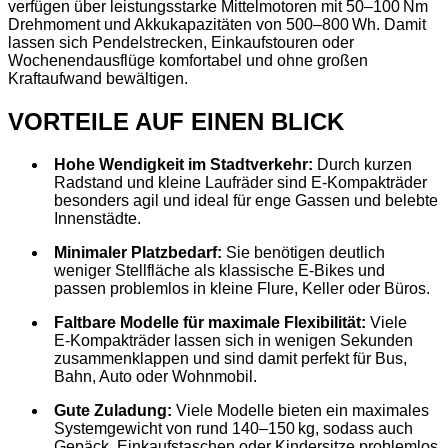
verfügen über leistungsstarke Mittelmotoren mit 50–100 Nm
Drehmoment und Akkukapazitäten von 500–800 Wh. Damit
lassen sich Pendelstrecken, Einkaufstouren oder
Wochenendausflüge komfortabel und ohne großen
Kraftaufwand bewältigen.
VORTEILE AUF EINEN BLICK
Hohe Wendigkeit im Stadtverkehr:
Durch kurzen
Radstand und kleine Laufräder sind E‑Kompakträder
besonders agil und ideal für enge Gassen und belebte
Innenstädte.
Minimaler Platzbedarf:
Sie benötigen deutlich
weniger Stellfläche als klassische E‑Bikes und
passen problemlos in kleine Flure, Keller oder Büros.
Faltbare Modelle für maximale Flexibilität:
Viele
E‑Kompakträder lassen sich in wenigen Sekunden
zusammenklappen und sind damit perfekt für Bus,
Bahn, Auto oder Wohnmobil.
Gute Zuladung:
Viele Modelle bieten ein maximales
Systemgewicht von rund 140–150 kg, sodass auch
Gepäck, Einkaufstaschen oder Kindersitze problemlos