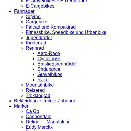
E‑Gravelbikes + E‑Rennräder
E‑Cargobikes
Fahrräder
Cityrad
Cargobike
Faltrad und Kompaktrad
Fitnessbike, Speedbike und Urbanbike
Jugendräder
Kinderrad
Rennrad
Aero-Race
Cyclocross
Einstiegsrennräder
Endurance
Gravelbikes
Race
Mountainbike
Reiserad
Trekkingrad
Bekleidung + Teile + Zubehör
Marken
Ca Go
Cannondale
Define — Manufaktur
Eddy Merckx