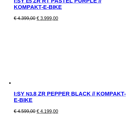
I:SY
ZR RT PASTEL PURPLE //
E5
KOMPAKT-E-BIKE
Ursprünglicher
Aktueller
€
4.399,00
€
3.999,00
Preis
Preis
war:
ist:
€ 4.399,00
€ 3.999,00.
I:SY
.8 ZR PEPPER BLACK // KOMPAKT-
N3
E-BIKE
Ursprünglicher
Aktueller
€
4.599,00
€
4.199,00
Preis
Preis
war:
ist:
€ 4.599,00
€ 4.199,00.