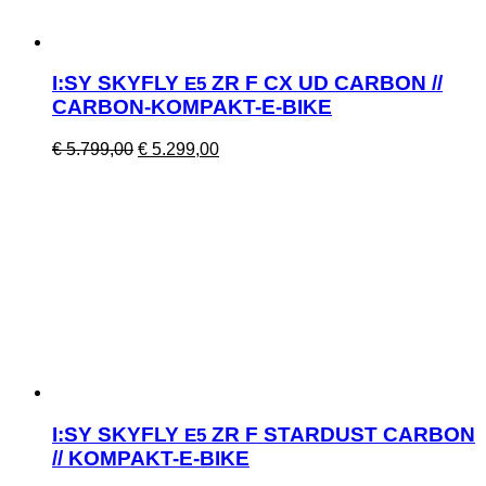
I:SY SKYFLY
ZR F CX UD CARBON //
E5
CARBON-KOMPAKT-E-BIKE
Ursprünglicher
Aktueller
€
5.799,00
€
5.299,00
Preis
Preis
war:
ist:
€ 5.799,00
€ 5.299,00.
I:SY SKYFLY
ZR F STARDUST CARBON
E5
// KOMPAKT-E-BIKE