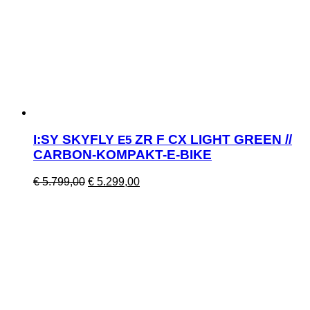
I:SY SKYFLY
ZR F CX LIGHT GREEN //
E5
CARBON-KOMPAKT-E-BIKE
Ursprünglicher
Aktueller
€
5.799,00
€
5.299,00
Preis
Preis
war:
ist:
€ 5.799,00
€ 5.299,00.