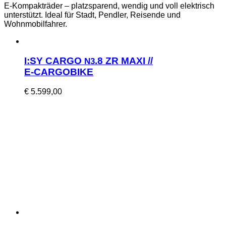
E‑Kompakträder – platzs­parend, wendig und voll elek­trisch
unter­stützt. Ide­al für Stadt, Pendler, Reisende und
Wohnmobilfahrer.
I:SY CARGO
.8 ZR MAXI //
N3
E‑CARGOBIKE
€
5.599,00