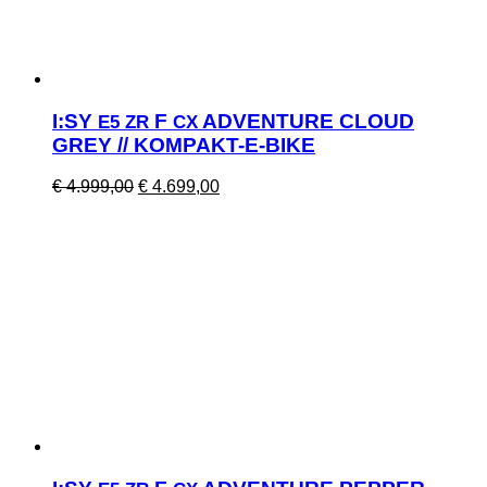
I:SY
F
ADVENTURE CLOUD
E5
ZR
CX
GREY // KOMPAKT-E-BIKE
Ursprünglicher
Aktueller
€
4.999,00
€
4.699,00
Preis
Preis
war:
ist:
€ 4.999,00
€ 4.699,00.