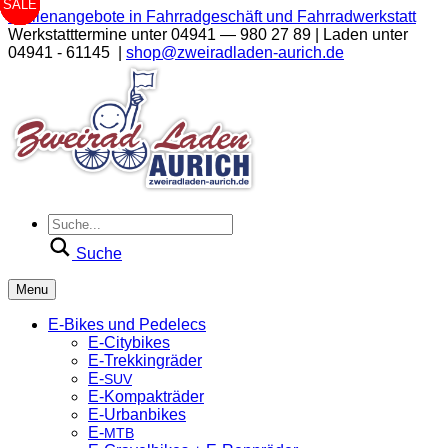
SALE
SALE
SALE
SALE
SALE
SALE
SALE
SALE
Stellenangebote in Fahrradgeschäft und Fahrradwerkstatt
Werkstatttermine unter 04941 — 980 27 89 | Laden unter
04941 - 61145 |
shop@zweiradladen-aurich.de
Suche
Menu
E‑Bikes und Pedelecs
E‑Citybikes
E‑Trekkingräder
E‑
SUV
E‑Kompakträder
E‑Urbanbikes
E‑
MTB