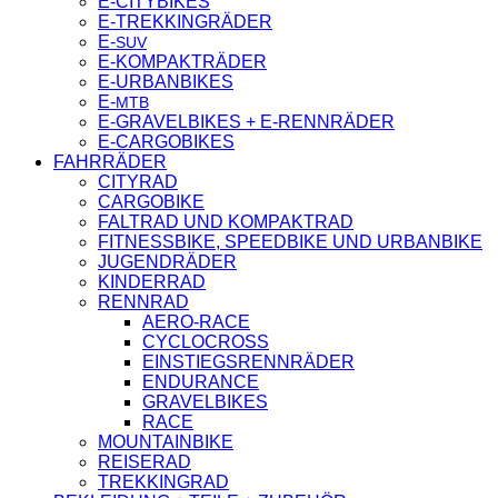
E‑CITYBIKES
E‑TREKKINGRÄDER
E‑
SUV
E‑KOMPAKTRÄDER
E‑URBANBIKES
E‑
MTB
E‑GRAVELBIKES + E‑RENNRÄDER
E‑CARGOBIKES
FAHRRÄDER
CITYRAD
CARGOBIKE
FALTRAD UND KOMPAKTRAD
FITNESSBIKE, SPEEDBIKE UND URBANBIKE
JUGENDRÄDER
KINDERRAD
RENNRAD
AERO-RACE
CYCLOCROSS
EINSTIEGSRENNRÄDER
ENDURANCE
GRAVELBIKES
RACE
MOUNTAINBIKE
REISERAD
TREKKINGRAD