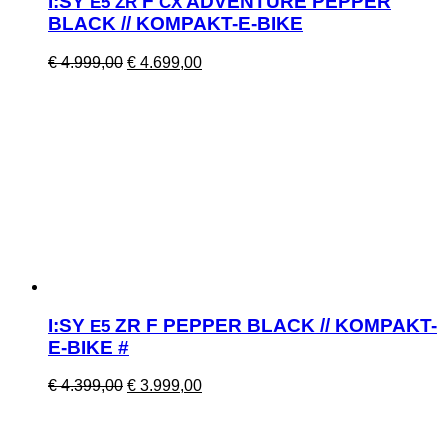
I:SY
F
ADVENTURE PEPPER
E5
ZR
CX
BLACK // KOMPAKT-E-BIKE
Ursprünglicher
Aktueller
€
4.999,00
€
4.699,00
Preis
Preis
war:
ist:
€ 4.999,00
€ 4.699,00.
I:SY
ZR F PEPPER BLACK // KOMPAKT-
E5
E-BIKE #
Ursprünglicher
Aktueller
€
4.399,00
€
3.999,00
Preis
Preis
war:
ist:
€ 4.399,00
€ 3.999,00.