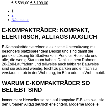
Ursprünglicher
Aktueller
€
5.599,00
€
5.199,00
Preis
Preis
1
war:
ist:
2
€ 5.599,00
€ 5.199,00.
Nächste »
E-KOMPAKTRÄDER: KOMPAKT,
ELEKTRISCH, ALLTAGSTAUGLICH
E-Kompakträder vereinen elektrische Unterstützung mit
besonders platzsparendem Design und sind damit die
perfekte Lösung für Stadtverkehr, Pendler, Reisende und
alle, die wenig Stauraum haben. Dank kleinem Rahmen,
20‑Zoll‑Laufrädern und teilweise auch faltbarer Bauweise
sind sie äußerst wendig, leicht zu parken und einfach zu
verstauen – ob in der Wohnung, im Büro oder im Wohnmobil.
WARUM E-KOMPAKTRÄDER SO
BELIEBT SIND
Immer mehr Hersteller setzen auf kompakte E‑Bikes, weil sie
den urbanen Alltag deutlich erleichtern. Moderne Modelle