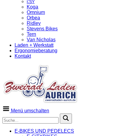
i:
SY
Koga
Omnium
Orbea
Ridley
Stevens Bikes
Tern
Van Nicholas
Laden + Werkstatt
Ergonomieberatung
Kontakt
Menü umschalten
E‑BIKES UND PEDELECS